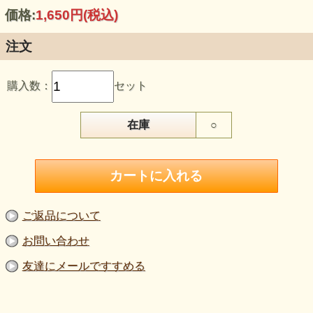
2セットまでクリックポスト対応可。3セット以上は通常宅配便での配送と
価格:
1,650円
(税込)
なり送料が変更となります。
注文
購入数：
セット
在庫
○
ご返品について
お問い合わせ
友達にメールですすめる