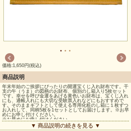
価格:1,650円(税込)
商品説明
年末年始のご挨拶にぴったりの開運宝くじ入れ財布です。干
支の午（うま）の図柄のお財布、個別のし箱入り5枚セット
です。幸せを呼び金運をあげる黄色いお財布は、宝くじ入れ
にも、通帳入れにも大切な受験票入れなどにもおすすめで
す。そのままギフトとして使える専用化粧のし箱に１枚ずつ
お入れして、同柄5枚を1セットとしてお届けします。※お早
めにお申し付けください。
※お早めにお申し付けください。
商品本体サイズ：約19.3ｃｍ×9.5ｃｍ 不織布製 化粧
▼ 商品説明の続きを見る ▼
箱サイズ約20cm×10.5cm