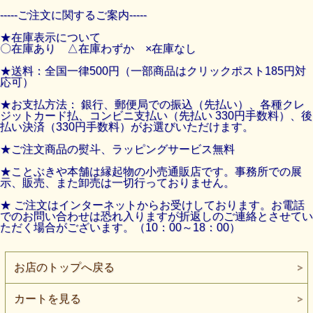
-----ご注文に関するご案内-----
★在庫表示について
〇在庫あり △在庫わずか ×在庫なし
★送料：全国一律500円（一部商品はクリックポスト185円対
応可）
★お支払方法： 銀行、郵便局での振込（先払い）、各種クレ
ジットカード払、コンビニ支払い（先払い 330円手数料）、後
払い決済（330円手数料）がお選びいただけます。
★ご注文商品の熨斗、ラッピングサービス無料
★ことぶきや本舗は縁起物の小売通販店です。事務所での展
示、販売、また卸売は一切行っておりません。
★ ご注文はインターネットからお受けしております。お電話
でのお問い合わせは恐れ入りますが
折返しのご連絡とさせてい
ただく場合がございます。（10：00～18：00）
お店のトップへ戻る
カートを見る