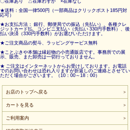
〇在庫あり △在庫わずか ×在庫なし
★送料：全国一律500円（一部商品はクリックポスト185円対
応可）
★お支払方法： 銀行、郵便局での振込（先払い）、各種クレ
ジットカード払、コンビニ支払い（先払い 330円手数料）、後
払い決済（330円手数料）がお選びいただけます。
★ご注文商品の熨斗、ラッピングサービス無料
★ことぶきや本舗は縁起物の小売通販店です。事務所での展
示、販売、また卸売は一切行っておりません。
★ ご注文はインターネットからお受けしております。お電話
でのお問い合わせは恐れ入りますが
折返しのご連絡とさせてい
ただく場合がございます。（10：00～18：00）
お店のトップへ戻る
カートを見る
ご利用案内